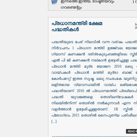
ഇന്നത്തെ ഇന്ത്യ
,
രാഷ്ട്രീയവും
1 
ഗവണ്മെന്റും
പ്രധാനമന്ത്രി ക്ഷേമ
J
2
പദ്ധതികൾ
പദ്ധതിയുടെ പേര് നിലവിൽ വന്ന വര്ഷം പദ്ധത
നിർവചനം 1 പ്രധാന മന്ത്രി ഉജ്ജ്വല യോജ
ഗ്യാസ് കണക്ഷൻ ദരിദ്രകുടുംബങ്ങളിലെ സ്ത്രീ
എൽ പി ജി കണക്ഷൻ നല്കാൻ ഉദ്ദേശിച്ചുള്ള പദ്ധ
പ്രധാൻ മന്ത്രി മുദ്ര യോജന 2016 ലഖു 
വായ്‌പകൾ പ്രധാൻ മന്ത്രി മുദ്രാ ബാങ്ക
കോർപറേറ്റ് ഇതര സൂഷ്മ, ലഖു സംരംഭക യൂണിറ്റു
ലളിതമായ വ്യവസ്ഥയിൽ വായ്‌പ ലഭ്യമാക്ക
പദ്ധതിയാണ്. 2016 ൽ പ്രധാനമന്ത്രി പ്രഖ്യാപ
പദ്ധതി യുവജങ്ങളെ തൊഴിലന്വേഷകർ
നിലയിൽനിന്ന് തൊഴിൽ നൽകുന്നവർ എന്ന ന
വളർത്താൻ ഉദ്ദേശിച്ചുള്ളതാണ്.. 1B സ്കിൽ 
പ്രോഗ്രാം 2015 തൊഴിൽ നൈപുണ്യ പരിശീലന
[...]