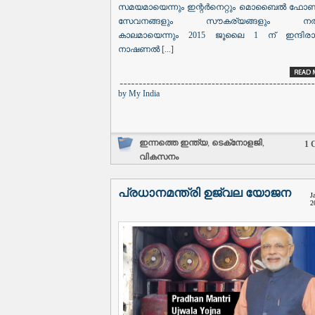
സമയമായെന്നും ഇന്റർനെറ്റും മൊബൈൽ ഫോണ
സേവനങ്ങളും സൗകര്യങ്ങളും നൽക
കാലമായെന്നും 2015 ജൂലൈ 1 ന് ഇന്ദിരാ
നാഷണൽ [...]
by
My India
ഇന്നത്തെ ഇന്ത്യ
,
ടെക്‌നോളജി
,
1 
വികസനം
പ്രധാനമന്ത്രി ഉജ്വല യോജന
J
2