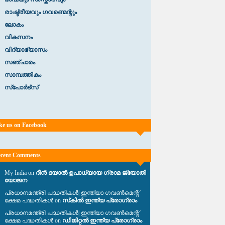
രാഷ്ട്രീയവും ഗവണ്മെന്റും
ലോകം
വികസനം
വിദ്യാഭ്യാസം
സഞ്ചാരം
സാമ്പത്തികം
സ്പോർട്സ്
ke us on Facebook
cent Comments
My India on
ദീൻ ദയാൽ ഉപാധ്യായ ഗ്രാമ ജ്യോതി
യോജന
പ്രധാനമന്ത്രി പദ്ധതികൾ| ഇന്ത്യാ ഗവൺമെന്റ്
ക്ഷേമ പദ്ധതികൾ on
സ്‌കിൽ ഇന്ത്യ പ്രോഗ്രാം
പ്രധാനമന്ത്രി പദ്ധതികൾ| ഇന്ത്യാ ഗവൺമെന്റ്
ക്ഷേമ പദ്ധതികൾ on
ഡിജിറ്റൽ ഇന്ത്യ പ്രോഗ്രാം