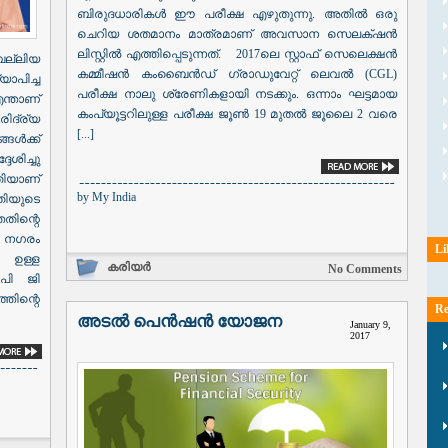
ബിരുദധാരികൾ ഈ പരീക്ഷ എഴുതുന്നു. അതിൽ ഒരു
ചെറിയ ശതമാനം മാത്രമാണ് അവസാന സെലക്‌ഷൻ
ലിസ്റ്റിൽ എത്തിപ്പെടുന്നത്. 2017ലെ സ്റ്റാഫ് സെലെക്ഷൻ
ബല്ലിയ
കമ്മീഷൻ കംബൈൻഡ് ഗ്രാഡുവേറ്റ് ലെവൽ (CGL)
ാപിച്ച
പരീക്ഷ നാലു ശ്രേണികളായി നടക്കും. ഒന്നാം ഘട്ടമായ
ന്താണ്
കംപ്യൂട്ടറിലുള്ള പരീക്ഷ ജൂൺ 19 മുതൽ ജൂലൈ 2 വരെ
ിദ്ര്യ
[...]
ങൾക്ക്
ശിച്ചു
ിയാണ്
by
My India
തിയുടെ
തിന്റെ
ഈ നഗരം
Li
 ഉള്ള
കരിയർ
No Comments
പി ജി
്തിന്റെ
Re
അടൽ പെൻഷൻ യോജന
January 9,
2017