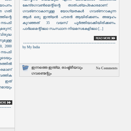
കേന്ദ്രഗവൺമെന്റിന്റെ താത്പര്യപ്രകാരമാണ്.
്യാപനം
ഗവര്ണറാകാനുള്ള യോഗ്യതകൾ ഗവര്ണറാകുന്ന
ലന ഗതി
ആൾ ഒരു ഇന്ത്യൻ പൗരൻ ആയിരിക്കണം. അദ്ദേഹം
്തിന്റെ
കുറഞ്ഞത് 35 വയസ് പൂർത്തിയാക്കിയിരിക്കണം.
നടപടി
പാർലമെന്റിലോ സംസ്ഥാന നിയമസഭകളിലോ [...]
രുന്ന്,
ിരുദ്ധ
മുള്ള
, 2000
by
My India
 നടപടി
െയും
്തിൽ
ഇന്നത്തെ ഇന്ത്യ
,
രാഷ്ട്രീയവും
No Comments
ഹരമാണ്
ഗവണ്മെന്റും
പത്തിക
 ഇത്
നമായും