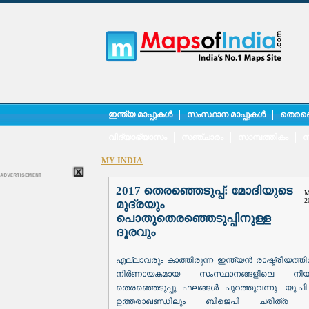
ഇന്ത്യ മാപ്പുകൾ
സംസ്ഥാന മാപ്പുകൾ
തെരഞ്
വിദ്യാഭ്യാസം
സഞ്ചാരം
സാമ്പത്തികം
സ
MY INDIA
2017 തെരഞ്ഞെടുപ്പ്: മോദിയുടെ
M
2
മുദ്രയും
പൊതുതെരഞ്ഞെടുപ്പിനുള്ള
ദൂരവും
എല്ലാവരും കാത്തിരുന്ന ഇന്ത്യൻ രാഷ്ട്രീയത്ത
നിർണായകമായ സംസ്ഥാനങ്ങളിലെ നി
തെരഞ്ഞെടുപ്പു ഫലങ്ങൾ പുറത്തുവന്നു. യു.പി
ഉത്തരാഖണ്ഡിലും ബിജെപി ചരിത്ര 