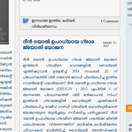
by
My India
ch
ot
cu
ഇന്നത്തെ ഇന്ത്യ
,
കരിയർ
,
1 Comment
വിദ്യാഭ്യാസം
ദീൻ ദയാൽ ഉപാധ്യായ ഗ്രാമ
January 11,
2017
ജ്യോതി യോജന
ഓൺലൈൻ
്നതിൽ
ദീൻ ദയാൽ ഉപാധ്യായ ഗ്രാമ ജ്യോതി യോജന
ജിറ്റൽ
ഇന്ത്യൻ ഗ്രാമീണ ഭവനങ്ങളിൽ വൈദ്യതി
കര്യം
എത്തിക്കുവാൻ ഉദ്ദേശിച്ച് 2014 നവംബർ 20 ന്
ൺമെന്റ്
പ്രധാനമന്ത്രി ശ്രീ നരേന്ദ്ര മോഡി പ്രഖ്യാപിച്ച ഇന്ത്യ
്നോളജി
ഗവൺമെന്റ് പദ്ധതിയാണ്. ദീൻ ദയാൽ ഉപാധ്യായ ഗ്രാമ
തമ്മിൽ
ജ്യോതി യോജന (DDUGJY ) 2015 ഏപ്രിൽ 4 ന്
ദ്ര്യം
അന്നത്തെ പ്രധാനമന്ത്രി ശ്രീ മൻമോഹൻ സിംഗ്
കരിക്കൽ
ഇന്ത്യൻ ഗ്രാമങ്ങളിൽ വൈദ്യുതി എത്തിക്കാൻ
ടങ്ങി
പ്രഖ്യാപിച്ച രാജീവ് ഗാന്ധി ഗ്രാമീൺ വൈദ്യുതീകരൻ
Mo
്കേതിക
യോജനയുടെ തുടർച്ചയും നവീകരിച്ച പതിപ്പുമാണ്. ദീൻ
മനുഷ്യ
ദയാൽ ഉപാധ്യായ ഗ്രാമീണ ജ്യോതി പദ്ധതിക്ക് കീഴിൽ
മോദി.
ഫലപ്രദമായ വിതരണത്തിന് കാർഷിക–കാർഷികേതര
ര
്റേണ്ട
B
ഫീഡറുകൾ വേർതിരിച്ച്, വൈദ്യുതി ട്രാൻസ്മിഷന്റെ