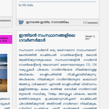
by
My India
omments
ഇന്നത്തെ ഇന്ത്യ
,
സാമ്പത്തികം
1 Comment
ഇന്ത്യൻ സംസ്ഥാനങ്ങളിലെ
January 4,
ecember
2017
ഗവർണർമാർ
9, 2016
സംസ്ഥാന ഗവർണർ ഒരു ഭരണഘടനാ സ്ഥാപനമാണ്.
കേന്ദ്രത്തിൽ രാഷ്‌ട്രപതി ഗവൺമെന്റിന്റെ തലവൻ
ആയിരിക്കുന്നതുപോലെ സംസ്ഥാനങ്ങളിൽ ഗവർണർ
ഗവൺമെന്റിന്റെ തലവനാണ്. ഭരണഘടനയുടെ 155, 156
വകുപ്പുകൾ പ്രകാരം ഗവർണർമാരെ നിയമിക്കാനുള്ള
അധികാരം രാഷ്ട്രപതിയിൽ നിഷിപ്തമായിരിക്കുന്നു.
അപ്രകാരം നിയമിക്കുന്ന ഗവർണർമാരുടെ കാലാവധി
അഞ്ചു വർഷമാണ്. എന്നാൽ രാഷ്ട്രപതിക്ക് വിശ്വാസം
ഉള്ളിടത്തോളം കാലം മാത്രമേ ഒരാൾക്ക് ഗവർണറായി
തുടരാൻ സാധിക്കൂ. 74ആം അനുച്ഛേദ പ്രകാരം കേന്ദ്ര
മന്ത്രിസഭയുടെ ഉപദേശമനുസരിച്ചാണ് രാഷ്‌ട്രപതി
ങ്ങനെ
പ്രവർത്തിക്കുന്നത്. അതിനാൽ ഗവർണറെ നിയമിക്കുക,
ടുകൾ
ഡിസ്മിസ് ചെയ്യുക എന്നീ കാര്യങ്ങൾ ഫലത്തിൽ
 ശ്രീ