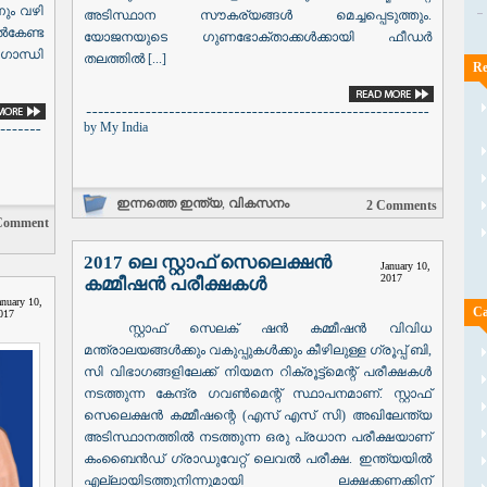
ും വഴി
അടിസ്ഥാന സൗകര്യങ്ങൾ മെച്ചപ്പെടുത്തും.
േണ്ട
യോജനയുടെ ഗുണഭോക്താക്കൾക്കായി ഫീഡർ
ഗാന്ധി
തലത്തിൽ [...]
Re
by
My India
ഇന്നത്തെ ഇന്ത്യ
,
വികസനം
2 Comments
Comment
2017 ലെ സ്റ്റാഫ് സെലെക്ഷൻ
January 10,
2017
കമ്മീഷൻ പരീക്ഷകൾ
anuary 10,
Ca
017
സ്റ്റാഫ് സെലക് ഷൻ കമ്മീഷൻ വിവിധ
മന്ത്രാലയങ്ങൾക്കും വകുപ്പുകൾക്കും കീഴിലുള്ള ഗ്രൂപ്പ് ബി,
സി വിഭാഗങ്ങളിലേക്ക് നിയമന റിക്രൂട്ട്മെന്റ് പരീക്ഷകൾ
നടത്തുന്ന കേന്ദ്ര ഗവൺമെന്റ് സ്ഥാപനമാണ്. സ്റ്റാഫ്
സെലെക്ഷൻ കമ്മീഷന്റെ (എസ് എസ് സി) അഖിലേന്ത്യ
അടിസ്ഥാനത്തിൽ നടത്തുന്ന ഒരു പ്രധാന പരീക്ഷയാണ്
കംബൈൻഡ് ഗ്രാഡുവേറ്റ് ലെവൽ പരീക്ഷ. ഇന്ത്യയിൽ
എല്ലായിടത്തുനിന്നുമായി ലക്ഷക്കണക്കിന്