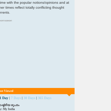
ime with the popular notions/opinions and at
her times reflect totally conflicting thought
rrents.
st Viewed
1 Day
|
7 Days
|
30 Days
|
365 Days
ാഷ്ട്രീയ ഭൂപടം
y:
My India