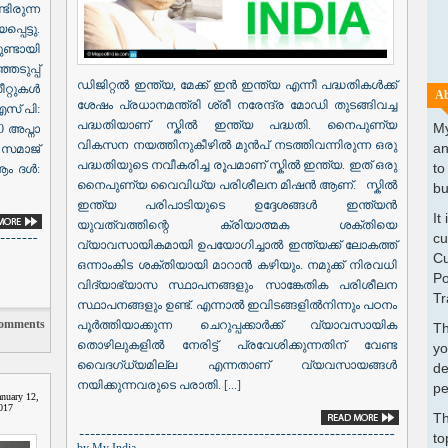
ിരുന്ന
ട്ടു.
ണ്ടായി
ടുപ്പ്
ഡിജിറ്റൽ ഇന്ത്യ, മേക്ക് ഇൻ ഇന്ത്യ എന്നീ പദ്ധതികൾക്ക്
ീറ്റുകൾ
Ab
ശേഷം പ്രധാനമന്ത്രി ശ്രീ നരേന്ദ്ര മോഡി തുടങ്ങിവച്ച
സ് പി:
പദ്ധതിയാണ് സ്കിൽ ഇന്ത്യ പദ്ധതി. നൈപുണ്യ
My
 അപ്നാ
വികസന നയത്തിനുകീഴിൽ മുൻപ് നടത്തിവന്നിരുന്ന ഒരു
an
സമാജ്
പദ്ധതിയുടെ നവീകരിച്ച രൂപമാണ് സ്കിൽ ഇന്ത്യ. ഇത് ഒരു
to
ആം ദൾ:
നൈപുണ്യ വൈവിധ്യ പരിശീലന മിഷൻ ആണ്. സ്കിൽ
bu
ഇന്ത്യ പരിപാടിയുടെ ഉദ്ദേശങ്ങൾ ഇന്ത്യൻ
It
യുവത്വത്തിന്റെ ക്രിയാത്മക ശക്തിയെ
cu
വ്യാവസായികമായി ഉപയോഗിച്ചാൽ ഇന്ത്യക്ക് ലോകത്ത്
Cu
ഒന്നാംകിട ശക്തിയായി മാറാൻ കഴിയും. നമുക്ക് നിരവധി
Po
വിദ്യാഭ്യാസ സ്ഥാപനങ്ങളും സാങ്കേതിക പരിശീലന
Tr
സ്ഥാപനങ്ങളും ഉണ്ട്. എന്നാൽ ഇവിടങ്ങളിൽനിന്നും പഠനം
omments
പൂർത്തിയാക്കുന്ന ചെറുപ്പക്കാർക്ക് വ്യാവസായിക
Th
തൊഴിലുകളിൽ നേരിട്ട് പ്രവേശിക്കുന്നതിന് വേണ്ട
yo
വൈദഗ്ധ്യമില്ല എന്നതാണ് വ്യവസായങ്ങൾ
de
നയിക്കുന്നവരുടെ പരാതി. [...]
pe
anuary 12,
017
Th
to