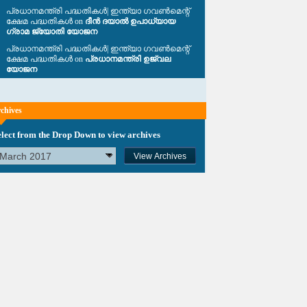
പ്രധാനമന്ത്രി പദ്ധതികൾ| ഇന്ത്യാ ഗവൺമെന്റ്
ക്ഷേമ പദ്ധതികൾ on
ദീൻ ദയാൽ ഉപാധ്യായ
ഗ്രാമ ജ്യോതി യോജന
പ്രധാനമന്ത്രി പദ്ധതികൾ| ഇന്ത്യാ ഗവൺമെന്റ്
ക്ഷേമ പദ്ധതികൾ on
പ്രധാനമന്ത്രി ഉജ്വല
യോജന
chives
elect from the Drop Down to view archives