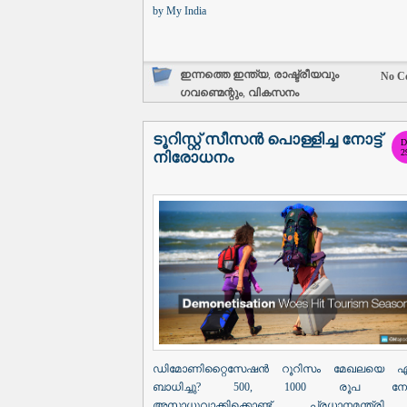
by
My India
ഇന്നത്തെ ഇന്ത്യ
,
രാഷ്ട്രീയവും
No C
ഗവണ്മെന്റും
,
വികസനം
ടൂറിസ്റ്റ് സീസൻ പൊള്ളിച്ച നോട്ട്
D
2
നിരോധനം
ഡിമോണിറ്റൈസേഷൻ റൂറിസം മേഖലയെ എ
ബാധിച്ചു? 500, 1000 രൂപ നോട്
അസാധുവാക്കിക്കൊണ്ട് പ്രധാനമന്ത്രി