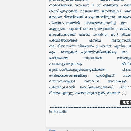
നരേന്ദ്രമോദി നവംബർ 8 ന് നടത്തിയ പ്രഖ
ശ്രവിച്ചതുമുതൽ രാജ്യത്തെ ജനങ്ങളുടെ ച
മറ്റൊരു ദിശയിലേക്ക് മാറുകയായിരുന്നു. അദ്ദേഹത
പ്രഖ്യാപനത്തിൽ പറഞ്ഞതനുസരിച്ച് ഈ 
കള്ളപ്പണം പുറത്ത് കൊണ്ടുവരുന്നതിനും മയക്കുമ
മനുഷ്യക്കടത്ത്, വ്യാജ കറൻസി, മാറ്റ് നിയമവ
പ്രവർത്തനങ്ങൾ എന്നിവ തടയുന്നതിനു
നടപടിയായാണ് വിഭാവനം ചെയ്തത്. പുതിയ 500
രൂപ നോട്ടുകൾ പുറത്തിറക്കിയെങ്കിലും ഈ
രാജ്യത്തെ സാധാരണ ജനങ്ങളുട
പാവപ്പെട്ടവരുടെയും ജീവിതത
മുന്പൊരിക്കലുമുണ്ടായിട്ടില്ലാത്ത പ്ര
തത്കാലത്തേക്കെങ്കിലും ഏൽപ്പിച്ചത്. സാമ്
വ്യവസ്ഥയുടെ നിരവധി മേഖലകളെ
പ്രതികൂലമായി ബാധിക്കുകയുണ്ടായി. പ്രധാ
റിയൽ എസ്റ്റേറ്റ്, കൺസ്യൂമർ ഉൽപ്പന്നങ്ങൾ, [...]
by
My India