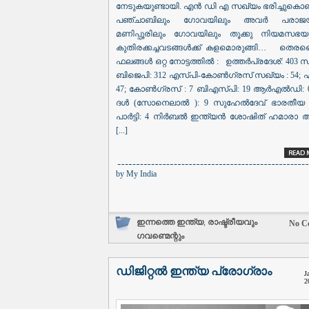
നേടുകയുണ്ടായി. എൻ ഡി എ സഖ്യം ഭരിച്ചുകൊണ്ട
പഞ്ചാബിലും ഗോവയിലും അവർ പരാജയപ്പെ
മണിപ്പൂരിലും ഗോവയിലും തൂക്കു നിയമസഭയു
കുതിരക്കച്ചവടങ്ങൾക്ക് കളമൊരുങ്ങി… തെരഞ്ഞെ
ഫലങ്ങൾ ഒറ്റ നോട്ടത്തിൽ : ഉത്തർപ്രദേശ്: 403 സ
ബിജെപി: 312 എസ്പി-കോൺഗ്രസ് സഖ്യം : 54; എ
47; കോൺഗ്രസ് : 7 ബിഎസ്പി: 19 ആർഎൽഡി: 0
ദൾ (സോനെലാൽ ): 9 സുഹേൽദേവ് ഭാരതീയ 
പാർട്ടി: 4 നിർബൽ ഇന്ത്യൻ ശോഷിത് ഹമാരാ 
[...]
by
My India
ഇന്നത്തെ ഇന്ത്യ
,
രാഷ്ട്രീയവും
No C
ഗവണ്മെന്റും
ഡിജിറ്റൽ ഇന്ത്യ പ്രോഗ്രാം
J
2