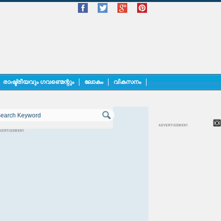
രാഷ്ട്രീയവും ഗവണ്മെന്റും
ലോകം
വികസനം