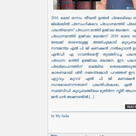
2016 മെയ് ഒന്നാം തീയതി ഉത്തർ പ്രദേശിലെ 
ജില്ലയിൽ പ്രസംഗിക്കവെ പ്രധാനമന്ത്രി പ്രഖ്യ
പദ്ധതിയാണ് ‘പ്രധാന മന്ത്രി ഉജ്വല യോജന. എ
പ്രധാനമന്ത്രി ഉജ്വല യോജന? 2019 ഓടെ ദാര
രേഖക്ക് താഴെയുള്ള അഞ്ചുകോടി കുടുംബങ്
സൗജന്യ എൽ പി ജി കണക്ഷൻ ;നൽകുവാൻ ഉദ്ദേ
എൻഡി എ ഗവൺമെന്റ് തുടങ്ങിവച്ച പദ്ധത
പ്രധാന മന്ത്രി ഉജ്ജ്വല യോജന. ഈ പദ്ധ
പ്രഖ്യാപനത്തിന് ബല്ലിയ തെരഞ്ഞെടുത്ത
കാരണമായി ശ്രീ നരേന്ദ്രമോദി പറഞ്ഞത് 
ഏറ്റവും കുറവ് എൽ പി ജി കണക്ഷൻ
നഗരമാണെന്നതാണ്. പദ്ധതിപ്രകാരം എൽ 
സബ്‌സിഡി കുടുംബത്തിലെ മുതിർന്ന സ്ത്രീ അംഗത
ജൻ ധൻ അക്കൗണ്ടിൽ [...]
by
My India