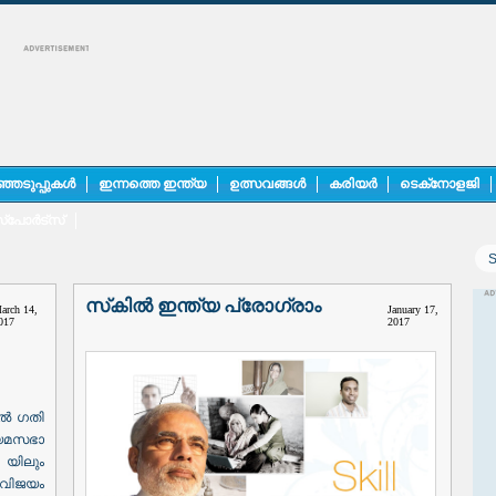
ഞെടുപ്പുകൾ
ഇന്നത്തെ ഇന്ത്യ
ഉത്സവങ്ങൾ
കരിയർ
ടെക്‌നോളജി
്പോർട്സ്
സ്‌കിൽ ഇന്ത്യ പ്രോഗ്രാം
arch 14,
January 17,
017
2017
ിൽ ഗതി
യമസഭാ
 യിലും
വിജയം