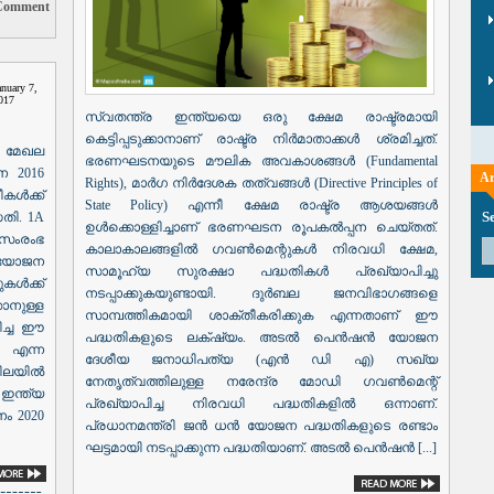
Comment
anuary 7,
017
സ്വതന്ത്ര ഇന്ത്യയെ ഒരു ക്ഷേമ രാഷ്ട്രമായി
കെട്ടിപ്പടുക്കാനാണ് രാഷ്ട്ര നിർമാതാക്കൾ ശ്രമിച്ചത്.
ി മേഖല
ഭരണഘടനയുടെ മൗലിക അവകാശങ്ങൾ (Fundamental
ന 2016
Ar
Rights), മാർഗ നിർദേശക തത്വങ്ങൾ (Directive Principles of
കൾക്ക്
State Policy) എന്നീ ക്ഷേമ രാഷ്ട്ര ആശയങ്ങൾ
S
തി. 1A
ഉൾക്കൊള്ളിച്ചാണ് ഭരണഘടന രൂപകൽപ്പന ചെയ്തത്.
സംരംഭ
കാലാകാലങ്ങളിൽ ഗവൺമെന്റുകൾ നിരവധി ക്ഷേമ,
് യോജന
സാമൂഹ്യ സുരക്ഷാ പദ്ധതികൾ പ്രഖ്യാപിച്ചു
കൾക്ക്
നടപ്പാക്കുകയുണ്ടായി. ദുർബല ജനവിഭാഗങ്ങളെ
ാനുള്ള
സാമ്പത്തികമായി ശാക്തീകരിക്കുക എന്നതാണ് ഈ
ിച്ച ഈ
പദ്ധതികളുടെ ലക്‌ഷ്യം. അടൽ പെൻഷൻ യോജന
 എന്ന
ദേശീയ ജനാധിപത്യ (എൻ ഡി എ) സഖ്യ
ിലയിൽ
നേതൃത്വത്തിലുള്ള നരേന്ദ്ര മോഡി ഗവൺമെന്റ്
ഇന്ത്യ
പ്രഖ്യാപിച്ച നിരവധി പദ്ധതികളിൽ ഒന്നാണ്.
ം 2020
പ്രധാനമന്ത്രി ജൻ ധൻ യോജന പദ്ധതികളുടെ രണ്ടാം
ഘട്ടമായി നടപ്പാക്കുന്ന പദ്ധതിയാണ്. അടൽ പെൻഷൻ [...]