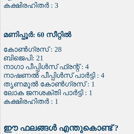
കക്ഷിരഹിതർ : 3
മണിപ്പൂർ: 60 സീറ്റിൽ
കോൺഗ്രസ് : 28
ബിജെപി: 21
നാഗാ പീപ്പിൾസ് ഫ്രന്റ് : 4
നാഷണൽ പീപ്പിൾസ് പാർട്ടി : 4
തൃണമൂൽ കോൺഗ്രസ് : 1
ലോക ജനശക്തി പാർട്ടി : 1
കക്ഷിരഹിതർ : 1
ഈ ഫലങ്ങൾ എന്തുകൊണ്ട് ?