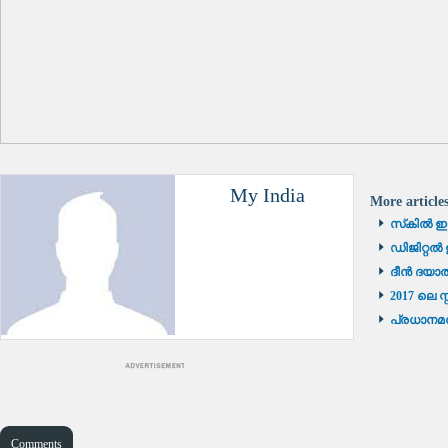
My India
More article
സ്‌കിൽ ഇ
ഡിജിറ്റൽ 
ദീൻ ദയാ
2017 ലെ 
പ്രധാനമന
Comments