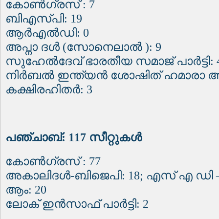
കോൺഗ്രസ് : 7
ബിഎസ്പി: 19
ആർഎൽഡി: 0
അപ്നാ ദൾ (സോനെലാൽ ): 9
സുഹേൽദേവ് ഭാരതീയ സമാജ് പാർട്ടി: 
നിർബൽ ഇന്ത്യൻ ശോഷിത് ഹമാരാ ആ
കക്ഷിരഹിതർ: 3
പഞ്ചാബ്: 117 സീറ്റുകൾ
കോൺഗ്രസ് : 77
അകാലിദൾ-ബിജെപി: 18; എസ് എ ഡി – 
ആം: 20
ലോക് ഇൻസാഫ് പാർട്ടി: 2