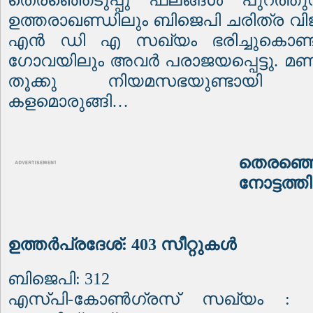
തെരഞ്ഞെടുപ്പു ഫലങ്ങൾ പുറത്തുവ
ഉത്തരാഖണ്ഡിലും ബിജെപി ചരിത്ര വി
എൻ ഡി എ സഖ്യം ഭരിച്ചുകൊണ്ടി
ഗോവയിലും അവർ പരാജയപ്പെട്ടു. മണി
തൂക്കു നിയമസഭയുണ്ടായി കുതിര
കളമൊരുങ്ങി…
തെരഞ്ഞെട
നോട്ടത്ത
ഉത്തർപ്രദേശ്: 403 സീറ്റുകൾ
ബിജെപി: 312
എസ്പി-കോൺഗ്രസ് സഖ്യം : 