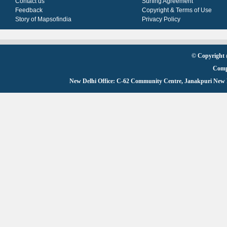
Contact us
Surfing Agreement
Feedback
Copyright & Terms of Use
Story of Mapsofindia
Privacy Policy
© Copyright
Comp
New Delhi Office: C-62 Community Centre, Janakpuri New De