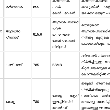
കർണാടക
കർണാടകയിലെ 
കര്‍ണാടക
855
പവർ
താലൂക്കിൽ കാളി
കോർപറേഷൻ
ജലവൈദ്യുത പദ്ധത
ആന്ധ്രപ്രദേശ്
തെലുങ്കാന
പവർ
ന
ആന്ധ്രാ
ആന്ധ്രപ്രദേശ
815.6
ജനറേഷൻ
പ്രദേശ്‌
നദിക്കു കുറുകെ
കോർപറേഷൻ
ജലവൈദ്യുത- ജ
ലിമിറ്റഡ്
ഹിമാചൽ പ്രദേ
നിർമിച്ചിട്ടുള്
പഞ്ചാബ്
785
BBMB
മീറ്റർ ഉയരമുള്ള 
കോൺക്രീറ്റിൽ നിർമ
ഇടുക്കി അണക്ക
നിർമിച്ചിരിക്കുന
കേരള സ്റ്റേറ്റ്
സഞ്ചയം കരിങ്
കേരള
780
ഇലക്ട്രിസിറ്റി
മലകളെ ബന്ധിപ്പിച്
ബോർഡ്
ഉയരമുള്ള അണക്ക