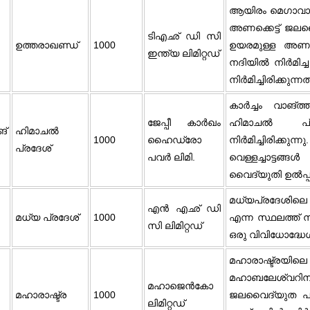
ആയിരം മെഗാവാട്ട്
അണക്കെട്ട് ജല
ടിഎഛ് ഡി സി
ഉത്തരാഖണ്ഡ്
1000
ഉയരമുള്ള അണക്
ഇന്ത്യ ലിമിറ്റഡ്
നദിയിൽ നിർമിച്
നിർമിച്ചിരിക്കുന്നത
കാർച്ചം വാങ്‌ത
ജേപ്പീ കാർഖം
ഹിമാചൽ പ്
ങ്
ഹിമാചല്‍
1000
ഹൈഡ്രോ
നിർമിച്ചിരിക്
പ്രദേശ്‌
പവർ ലിമി.
വെള്ളച്ചാട്ടങ്
വൈദ്യുതി ഉൽപ്പാദി
മധ്യപ്രദേശില
എൻ എഛ് ഡി
മധ്യ പ്രദേശ്‌
1000
എന്ന സ്ഥലത്ത് നി
സി ലിമിറ്റഡ്
ഒരു വിവിധോദ്ധ
മഹാരാഷ്ട്
മഹാബലേശ്വറിനടുത
മഹാജെൻകോ
മഹാരാഷ്ട്ര
1000
ജലവൈദ്യുത പദ്
ലിമിറ്റഡ്