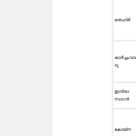
തെഹ്‌രി
കാര്‍ച്ചംവാ
ടൂ
ഇന്ദിരാ
സാഗര്‍
കോയ്ന