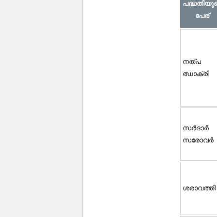
പദ്ധതിയു
പേര്
നത്പ
ഝാക്രി
സര്‍ദാര്‍
സരോവർ
ശരാവത്തി