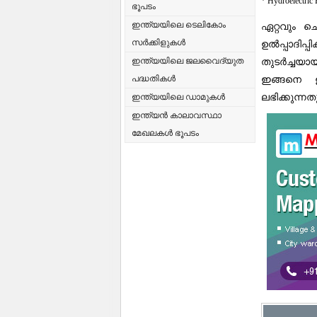
* Hydroelectric
ഭൂപടം
ഇന്ത്യയിലെ ടെലികോം
ഏറ്റവും 
സർക്കിളുകൾ
ഉൽപ്പാദിപ
ഇന്ത്യയിലെ ജലവൈദ്യുത
തുടർച്ചയായ
പദ്ധതികൾ
ഇങ്ങനെ ഊ
ലഭിക്കുന്ന
ഇന്ത്യയിലെ ഡാമുകൾ
ഇന്ത്യൻ കാലാവസ്ഥാ
മേഖലകൾ ഭൂപടം