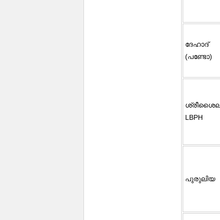
ദേഹാദ്
(പണ്ടോ)
ശ്രീശൈല
LBPH
പുരുലിയ