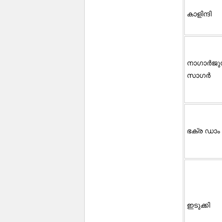
കാളിന്ദി
നാഗാർജു
സാഗർ
ഭക്ര ഡാം
ഇടുക്കി