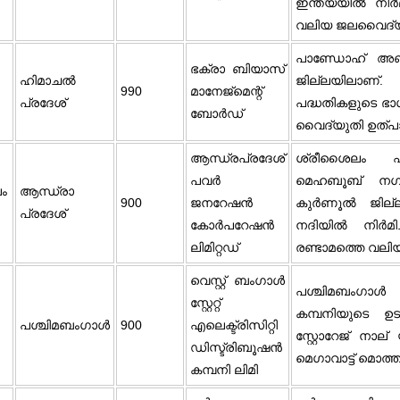
ഇന്ത്യയിൽ നിർമ
വലിയ ജലവൈദ്യു
പാണ്ഡോഹ് അണക
ഭക്രാ ബിയാസ്
ഹിമാചല്‍
ജില്ലയിലാണ
990
മാനേജ്‌മെന്റ്
പ്രദേശ്‌
പദ്ധതികളുടെ ഭാഗ
ബോർഡ്
വൈദ്യുതി ഉത്പ
ആന്ധ്രപ്രദേശ്
ശ്രീശൈലം പദ
പവർ
മെഹബൂബ് നഗർ
ം
ആന്ധ്രാ
900
ജനറേഷൻ
കുർണൂൽ ജില്ലക
പ്രദേശ്‌
കോർപറേഷൻ
നദിയിൽ നിർമിച
ലിമിറ്റഡ്
രണ്ടാമത്തെ വല
വെസ്റ്റ് ബംഗാൾ
പശ്ചിമബംഗാ
സ്റ്റേറ്റ്
കമ്പനിയുടെ ഉ
പശ്ചിമബംഗാൾ
900
എലെക്ട്രിസിറ്റി
സ്റ്റോറേജ് നാല് 
ഡിസ്ട്രിബൂഷൻ
മെഗാവാട്ട് മൊത്തം 
കമ്പനി ലിമി