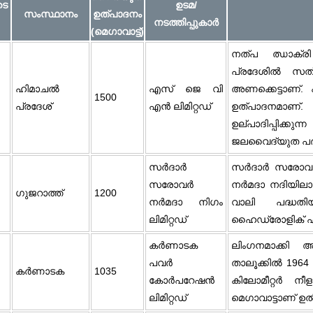
ടെ
ഉടമ/
സംസ്ഥാനം
ഉത്പാദനം
നടത്തിപ്പുകാർ
(മെഗാവാട്ട്)
നത്പ ഝാക്ര
പ്രദേശിൽ സത്ല
ഹിമാചല്‍
എസ് ജെ വി
അണക്കെട്ടാണ്
1500
പ്രദേശ്‌
എൻ ലിമിറ്റഡ്
ഉത്പാദനമാണ്
ഉല്പാദിപ്പിക
ജലവൈദ്യുത പദ
സർദാർ
സർദാർ സരോവർ 
സരോവർ
നർമദാ നദിയിലാണ്
ഗുജറാത്ത്
1200
നർമദാ നിഗം
വാലി പദ്ധത
ലിമിറ്റഡ്
ഹൈഡ്രോളിക് എഞ
കർണാടക
ലിംഗനമാക്കി 
പവർ
താലൂക്കിൽ 1964
കര്‍ണാടക
1035
കോർപറേഷൻ
കിലോമീറ്റർ നീ
ലിമിറ്റഡ്
മെഗാവാട്ടാണ് ഉ