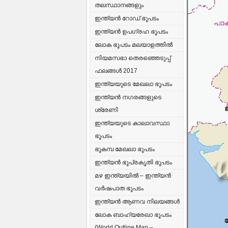
തലസ്ഥാനങ്ങളും
ഇന്ത്യൻ റോഡ് ഭൂപടം
ഇന്ത്യൻ ഉപഗ്രഹ ഭൂപടം
ലോക ഭൂപടം മലയാളത്തിൽ
നിയമസഭാ തെരഞ്ഞെടുപ്പ്
ഫലങ്ങൾ 2017
ഇന്ത്യയുടെ മേഖലാ ഭൂപടം
ഇന്ത്യൻ നഗരങ്ങളുടെ
ശ്രേണി
ഇന്ത്യയുടെ കാലാവസ്ഥാ
ഭൂപടം
ഭൂകമ്പ മേഖലാ ഭൂപടം
ഇന്ത്യൻ ഭൂപ്രകൃതി ഭൂപടം
മഴ ഇന്ത്യയിൽ – ഇന്ത്യൻ
വർഷപാത ഭൂപടം
ഇന്ത്യൻ ആണവ നിലയങ്ങൾ
ലോക ബാഹ്യരേഖാ ഭൂപടം
(World Outline Map –