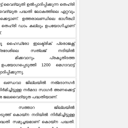
 വൈദ്യുതി ഉൽപ്പാദിപ്പിക്കുന്ന തെഹ്‌രി
വൈദ്യുത പദ്ധതി ലോകത്തിലെ ഏറ്റവും
കെട്ടാണ്. ഉത്തരാഖണ്ഡിലെ ഭാഗീരഥി
ച തെഹ്‌രി ഡാം കല്ലും ഉപയോഗിച്ചാണ്
്.
്തൂ ഹൈഡ്രോ ഇലക്ട്രിക് പ്രൊജക്റ്റ്
രദേശിലെ സത്ലജ് നദിയിൽ
കുന്നു. മിക്കവാറും പ്രകൃതിദത്ത
ങൾ ഉപയോഗപ്പെടുത്തി 1200 മെഗാവാട്ട്
പ്പിക്കുന്നു.
െ ഖണ്ഡവാ ജില്ലയിൽ നര്മദാനഗർ
ർമിച്ചിട്ടുള്ള നർമദാ സാഗർ അണക്കെട്ട്
േശ ജലവൈദ്യുത പദ്ധതിയാണ്.
രയിലെ സത്താറ ജില്ലയിൽ
്ത് കൊയ്‌ന നദിയിൽ നിർമിച്ചിട്ടുള്ള
ധതി സമുച്ചയമാണ് കൊയ്‌ന പദ്ധതി.