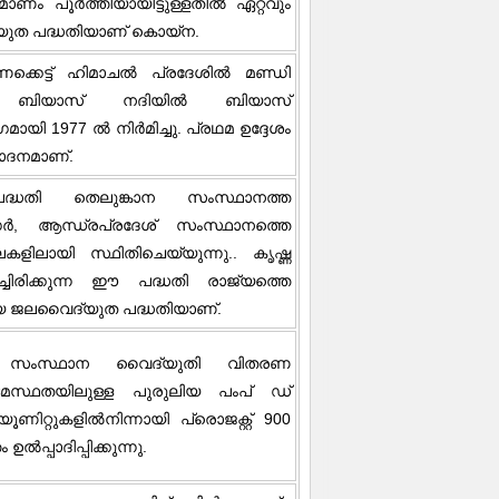
ാണം പൂർത്തിയായിട്ടുള്ളതിൽ ഏറ്റവും
ത പദ്ധതിയാണ് കൊയ്‌ന.
്കെട്ട് ഹിമാചൽ പ്രദേശിൽ മണ്ഡി
്. ബിയാസ് നദിയിൽ ബിയാസ്
മായി 1977 ൽ നിർമിച്ചു. പ്രഥമ ഉദ്ദേശം
ാദനമാണ്.
്ധതി തെലുങ്കാന സംസ്ഥാനത്ത
, ആന്ധ്രപ്രദേശ് സംസ്ഥാനത്തെ
ളിലായി സ്ഥിതിചെയ്യുന്നു.. കൃഷ്ണ
്ചിരിക്കുന്ന ഈ പദ്ധതി രാജ്യത്തെ
ിയ ജലവൈദ്യുത പദ്ധതിയാണ്.
ൾ സംസ്ഥാന വൈദ്യുതി വിതരണ
ടമസ്ഥതയിലുള്ള പുരുലിയ പംപ് ഡ്
യൂണിറ്റുകളിൽനിന്നായി പ്രൊജക്റ്റ് 900
ഉൽപ്പാദിപ്പിക്കുന്നു.