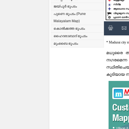
ജയ്‌പൂർ ഭൂപടം
പുണെ ഭൂപടം (Pune
Malayalam Map)
കൊൽക്കത്ത ഭൂപടം
ഹൈദരാബാദ് ഭൂപടം
* Madurai city 
മുംബൈ ഭൂപടം
മധുരൈ തമ
നഗരമെന്ന 
സ്ഥിതിചെയ
കൂടിയായ 