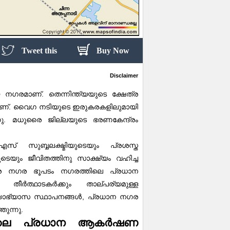
Tweet this
Buy Now
Disclaimer
.
ിയ നഗരമാണ്
തെന്നിന്ത്യയുടെ ക്ഷേത്ര
.
ാണ്
വൈഗ നടിയുടെ ഇരുകരകളിലുമായി
.
ു
മധുരൈ ജില്ലയുടെ ഭരണകേന്ദ്രം
 സുബ്ബലക്ഷ്മിയുടെയും പ്രശസ്ത
ും ജീവിതത്തിനു സാക്ഷ്യം വഹിച്ച
 നഗര ഭൂപടം നഗരത്തിലെ പ്രധാന
്കും തീർത്ഥാടകർക്കും താല്പര്യമുള്ള
,
്യാഭ്യാസ സ്ഥാപനങ്ങൾ
പ്രധാന നഗര
.
തുന്നു
ിലെ പ്രധാന ആകർഷണ