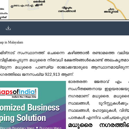
map in Malayalam
ിഴ്‌നാട് സംസ്ഥാനത്ത് ചെന്നൈ കഴിഞ്ഞാൽ രണ്ടാമത്തെ വല
വിളിക്കപ്പെടുന്ന മധുരൈ നിരവധി ക്ഷേത്രങ്ങൾകൊണ്ട് അലംകൃതമ
്യുന്ന മധുരൈ പാണ്ഢ്യ രാജാക്കന്മാരുടെ ആസ്ഥാനമായിരുന്ന
922,913
.
നഗരത്തിലെ ജനസംഖ്യ
ആണ്
ഭാരതരത്ന ജേതാവ് എം എസ്
സംഗീതജ്ഞനായ ഇളയരാജയുടെയ
.
നഗരമാണ് മധുരൈ
മധുരൈ
,
സ്ഥലങ്ങൾ
ടൂറിസ്റ്റുകൾക
,
,
സ്ഥലങ്ങൾ
ഹോട്ടലുകൾ
വിദ
പാതകൾ എന്നിവ പരിചയപ്പെടുത്
മധുരൈ നഗരത്ത