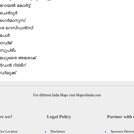
 റോയൽ കോർട്ട്
 ചെൻടൂർ
 ഗെർമാനുസ്
ുരൈ റെസിഡൻസി
 പേൾ
ോഡ്ജ്
സുപ്രീം
ൽ മധുരൈ അശോക്
ർഡൻ റിട്രീറ്
ഡ്യൂക്ക്
For different India Maps visit Mapsofindia.com
re we?
Legal Policy
Partner with 
fice Location
Disclaimer
Sponsors Direct