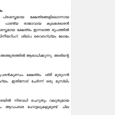
രം
 പ്രശസ്തമായ ക്ഷേത്രങ്ങളിലൊന്നായ
രം പാണ്ട്യ രാജാവായ കുലശേഖരൻ
സ്തമായ ക്ഷേത്രം ഇന്നത്തെ രൂപത്തിൽ
,
ിനീയറിംഗ്
ശില്പ വൈദഗ്ധ്യം ലോമം
.
ത്ഭുതത്തിൽ ആരാധിക്കുന്നു
അതിന്റെ
.
പരൻകുണ്ഡം ക്ഷേത്രം
ശ്രീ മുരുഗൻ
.
ഹ്യം
ഇതിനോട് ചേർന്ന് ഒരു മുസ്ലിം
ായ മധുരയിൽ നിരവധി ചെറുതും വലുതുമായ
.
ം ആഡംബര ഹോട്ടലുകളുമുണ്ട്
ചില