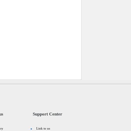
us
Support Center
ory
Link to us