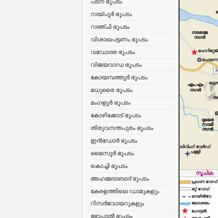
പട്ന ഭൂപടം
റായ്‌പൂർ ഭൂപടം
റാഞ്ചി ഭൂപടം
വിശാഖപട്ടണം ഭൂപടം
വഡോദര ഭൂപടം
വിജയവാഡ ഭൂപടം
കോയമ്പത്തൂർ ഭൂപടം
മധുരൈ ഭൂപടം
മംഗളൂർ ഭൂപടം
കോഴിക്കോട് ഭൂപടം
തിരുവനന്തപുരം ഭൂപടം
ഇൻഡോർ ഭൂപടം
മൈസൂർ ഭൂപടം
കൊച്ചി ഭൂപടം
അഹമ്മദാബാദ് ഭൂപടം
കേരളത്തിലെ ഡാമുകളും
റിസർവോയറുകളും
ഭോപ്പാൽ ഭൂപടം