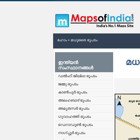
ഹോം
»
മധുരൈ ഭൂപടം
മധ
ഇന്ത്യൻ
സംസ്ഥാനങ്ങൾ
ഡൽഹി ജില്ലാ ഭൂപടം
ജമ്മു ഭൂപടം
കാൺപൂർ ഭൂപടം
അലഹബാദ് ഭൂപടം
അമൃതസർ ഭൂപടം
ഗുവാഹത്തി ഭൂപടം
ഡെറാഡൂൺ ഭൂപടം
നാഗ്പ്പൂർ ഭൂപടം