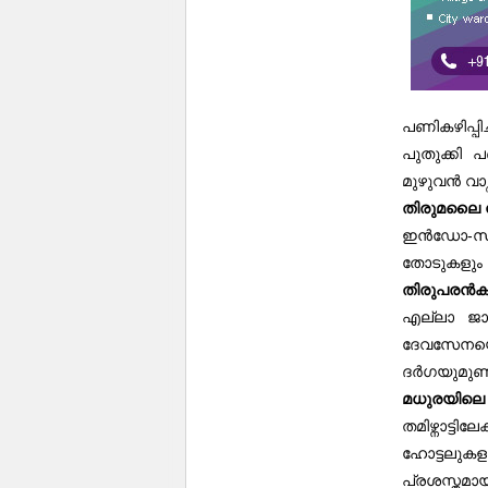
പണികഴിപ്പി
പുതുക്കി 
മുഴുവൻ വാഴ്ത
തിരുമലൈ
-
ഇൻഡോ
സ
തോടുകളും 
തിരുപരൻക
എല്ലാ ജാ
ദേവസേനയെ
ദർഗയുമുണ്ട
മധുരയിലെ
തമിഴ്നാട്
ഹോട്ടലുകളു
പ്രശസ്തമ