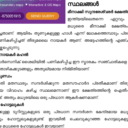
സ്ഥലങ്ങൾ
മീനാക്ഷി സുന്ദരേശ്വരർ ക്ഷേത്
ഇന്ത്യയിലെതന്നെ ഏറ്റവും
മധുരൈ മീനാക്ഷി ക്ഷേത്
.
ച്ചതാണ്
ആയിരം തൂണുകളുള്ള ഹാൾ എന്ന് ലോകത്തെമ്പാടും പ്രശ
.
പണികഴിപ്പിച്ചത് തീരുമലൈ നായകർ ആണ്
അദ്ദേഹത്തിന്റെ എഞ്ച
.
്തപ്പെടുന്നു
 നായകർ മഹൽ
ർസെനിക് ശൈലിയിൽ പണികഴിപ്പിച്ച ഈ സ്മാരകം സഞ്ചാരികളെ അ
.
താഴികക്കുടങ്ങളും അതുല്യമായ നിര്മിതിയാണ്
ുണ്ഡം
തി മതസ്ഥരും സന്ദർശിക്കുന്ന മതസൗഹാർദ പ്രതീകമാണ് തിരു
 വിവാഹം കഴിച്ച സ്ഥലമെന്നാണ് ഈ ക്ഷേത്രത്തിന്റെ ഐതീ
.
.
്
അതും മധുരയിലെ ഒരു പ്രധാന ആകർഷണമാണ്
 ഹോട്ടലുകൾ
ടിലേക്കുള്ള ടൂറിസ്റ്റുകളുടെ ഒരു പ്രധാന സന്ദർശന കേന്ദ്രമ
.
ം ഹോസ്റ്റലുകളുമുണ്ട്
ഇവയിൽ ചെലവുകുറഞ്ഞ ഹോട്ടലുകളു
:
ായ മധുരൈ ഹോട്ടലുകൾ ഇവയാണ്