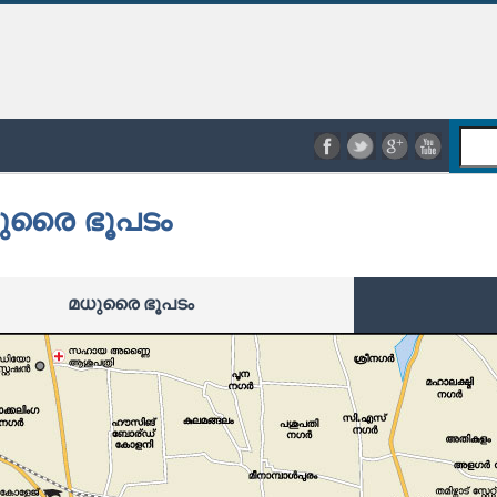
ുരൈ ഭൂപടം
മധുരൈ ഭൂപടം