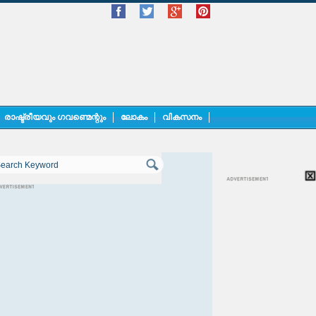
രാഷ്ട്രീയവും ഗവണ്മെന്റും
ലോകം
വികസനം