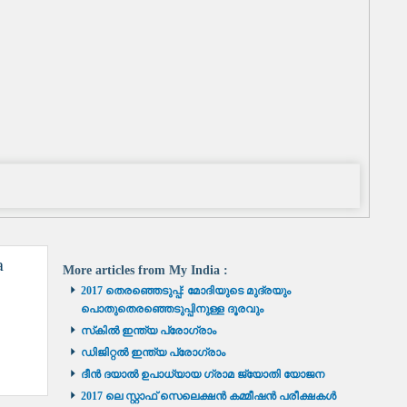
a
More articles from
My India
:
2017 തെരഞ്ഞെടുപ്പ്: മോദിയുടെ മുദ്രയും
പൊതുതെരഞ്ഞെടുപ്പിനുള്ള ദൂരവും
സ്‌കിൽ ഇന്ത്യ പ്രോഗ്രാം
ഡിജിറ്റൽ ഇന്ത്യ പ്രോഗ്രാം
ദീൻ ദയാൽ ഉപാധ്യായ ഗ്രാമ ജ്യോതി യോജന
2017 ലെ സ്റ്റാഫ് സെലെക്ഷൻ കമ്മീഷൻ പരീക്ഷകൾ