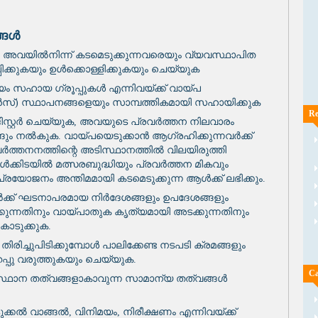
ങ്ങൾ
വയിൽനിന്ന് കടമെടുക്കുന്നവരെയും വ്യവസ്ഥാപിത
പിക്കുകയും ഉൾക്കൊള്ളിക്കുകയും ചെയ്യുക
ം സഹായ ഗ്രൂപ്പുകൾ എന്നിവയ്ക്ക് വായ്‌പ
്) സ്ഥാപനങ്ങളെയും സാമ്പത്തികമായി സഹായിക്കുക
Re
്റ്റർ ചെയ്യുക, അവയുടെ പ്രവർത്തന നിലവാരം
ങ്ങും നൽകുക. വായ്‌പയെടുക്കാൻ ആഗ്രഹിക്കുന്നവർക്ക്
ത്തനനത്തിന്റെ അടിസ്ഥാനത്തിൽ വിലയിരുത്തി
ൾക്കിടയിൽ മത്സരബുദ്ധിയും പ്രവർത്തന മികവും
പ്രയോജനം അന്തിമമായി കടമെടുക്കുന്ന ആൾക്ക് ലഭിക്കും.
ർക്ക് ഘടനാപരമായ നിർദേശങ്ങളും ഉപദേശങ്ങളും
്കുന്നതിനും വായ്പാതുക കൃത്യമായി അടക്കുന്നതിനും
ൊടുക്കുക.
ിരിച്ചുപിടിക്കുമ്പോൾ പാലിക്കേണ്ട നടപടി ക്രമങ്ങളും
്പു വരുത്തുകയും ചെയ്യുക.
Ca
ടിസ്ഥാന തത്വങ്ങളാകാവുന്ന സാമാന്യ തത്വങ്ങൾ
ൽ വാങ്ങൽ, വിനിമയം, നിരീക്ഷണം എന്നിവയ്ക്ക്