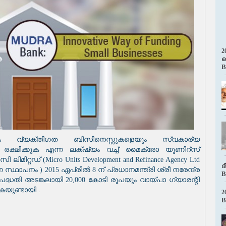
2
പ
B
യും വ്യക്തിഗത ബിസിനെസ്സുകളെയും സ്വകാര്യ
നു രക്ഷിക്കുക എന്ന ലക്‌ഷ്യം വച്ച് മൈക്രോ യൂണിറ്സ്
്റഡ് (Micro Units Development and Refinance Agency Ltd
ദ
ന സ്ഥാപനം ) 2015 ഏപ്രിൽ 8 ന് പ്രധാനമന്ത്രി ശ്രീ നരേന്ദ്ര
B
ദ്ധതി അടങ്കലായി 20,000 കോടി രൂപയും വായ്‌പാ ഗ്യാരന്റി
യുണ്ടായി .
2
B