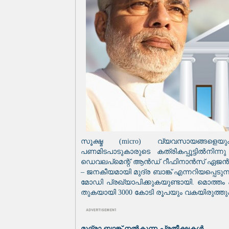
സൂക്ഷ്മ (micro) വ്യവസായങ്ങളെ
പണമിടപാടുകാരുടെ കത്രികപ്പൂട്ടിൽനിന്
ഡെവലപ്മെന്റ് ആൻഡ് റീഫിനാൻസ് ഏജൻസി ലിമിറ
– ജനകീയമായി മുദ്ര ബാങ്ക് എന്നറിയപ്പെടുന്
മോഡി പ്രഖ്യാപിക്കുകയുണ്ടായി. മൊത്തം പ
തുകയായി 3000 കോടി രൂപയും വകയിരുത്തുക
മുദ്രാ ബാങ്ക് നൽകുന്ന പ്രതീക്ഷകൾ