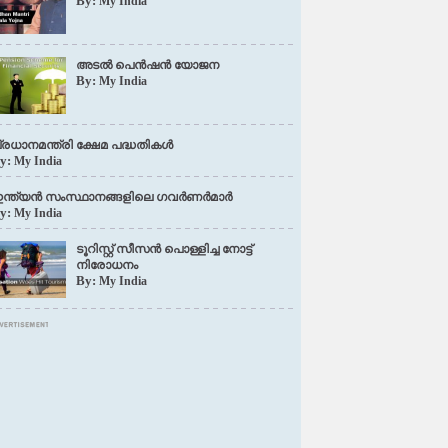
By:
My India
അടൽ പെൻഷൻ യോജന
By:
My India
്രധാനമന്ത്രി ക്ഷേമ പദ്ധതികൾ
y:
My India
ന്ത്യൻ സംസ്ഥാനങ്ങളിലെ ഗവർണർമാർ
y:
My India
ടൂറിസ്റ്റ് സീസൻ പൊള്ളിച്ച നോട്ട്
നിരോധനം
By:
My India