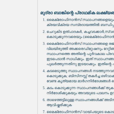
മുദ്രാ ബാങ്കിന്റെ പ്രാഥമിക ലക്ഷ്യ
മൈക്രോഫിനാൻസ് സ്ഥാപനങ്ങളെയും അ
ക്രയവിക്രയ സമ്പ്രദായത്തിൽ ബന്ധിപ്
ചെറുകിട ഉത്പാദകർ, കച്ചവടക്കാർ,സ്വയ
കൊടുക്കുന്നവരെയും (മൈക്രോഫിനാൻസ
മൈക്രോഫിനാൻസ് സ്ഥാപനങ്ങളെ രജിസ
വിലയിരുത്തി അക്കരെഡിറ്റേഷനും റേറ്റി
സ്ഥാപനത്തെ അതിന്റെ പൂർവകാല പ്രവർ
ഇടപെടാൻ സാധിക്കും. ഇത് സ്ഥാപനങ്ങ
പുലർത്തുന്നതിനു ഇടയാക്കും. ഇതിന്റെ 
കടമെടുത്തു സ്ഥാപനങ്ങൾ നടത്തുന്നവ
കൊടുക്കുക; ബിസിനസ്സ് തകർച്ച ഒഴിവാക
വേണ്ട കൃത്യമായ മാർഗനിർദേശങ്ങൾ ക
കടം കൊടുക്കുന്ന സ്ഥാപനങ്ങൾക്ക് തുക ത
നിർദേശിക്കുകയും അവയുടെ പാലനം ഉറപ
താഴെത്തട്ടിലുള്ള സ്ഥാപനങ്ങൾക്ക് അ
ആവിഷ്കരിക്കുക
മൈക്രോഫിനാൻസ് വായ്‌പയുടെ കൊടുക്ക