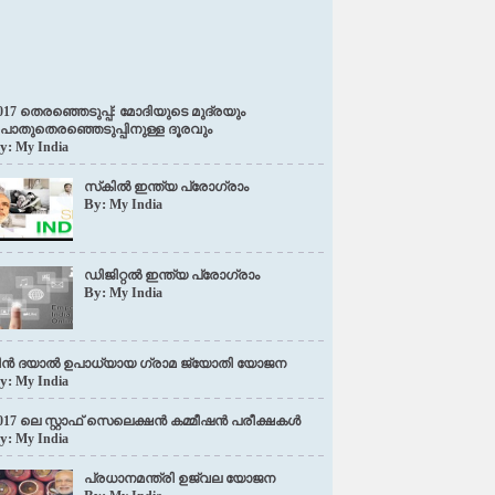
017 തെരഞ്ഞെടുപ്പ്: മോദിയുടെ മുദ്രയും
ൊതുതെരഞ്ഞെടുപ്പിനുള്ള ദൂരവും
y:
My India
സ്‌കിൽ ഇന്ത്യ പ്രോഗ്രാം
By:
My India
ഡിജിറ്റൽ ഇന്ത്യ പ്രോഗ്രാം
By:
My India
ീൻ ദയാൽ ഉപാധ്യായ ഗ്രാമ ജ്യോതി യോജന
y:
My India
017 ലെ സ്റ്റാഫ് സെലെക്ഷൻ കമ്മീഷൻ പരീക്ഷകൾ
y:
My India
പ്രധാനമന്ത്രി ഉജ്വല യോജന