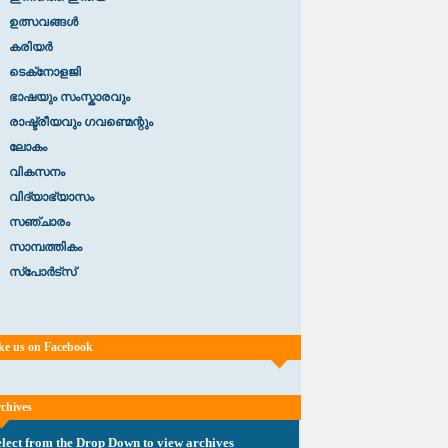
ഉത്സവങ്ങൾ
കരിയർ
ടെക്‌നോളജി
ഭാഷയും സംസ്കാരവും
രാഷ്ട്രീയവും ഗവണ്മെന്റും
ലോകം
വികസനം
വിദ്യാഭ്യാസം
സഞ്ചാരം
സാമ്പത്തികം
സ്പോർട്സ്
ke us on Facebook
chives
elect from the Drop Down to view archives