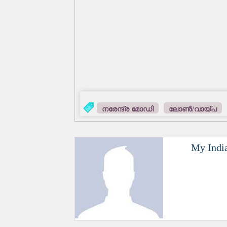
നരേന്ദ്ര മോഡി
ലോൺ/വായ്‌പ
My Indi