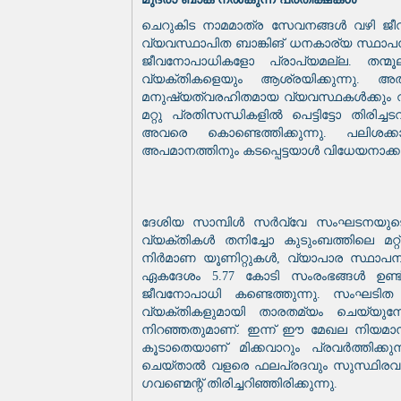
ചെറുകിട നാമമാത്ര സേവനങ്ങൾ വഴി ജീവി
വ്യവസ്ഥാപിത ബാങ്കിങ് ധനകാര്യ സ്ഥാപന
ജീവനോപാധികളോ പ്രാപ്യമല്ല. തന്മ
വ്യക്തികളെയും ആശ്രയിക്കുന്നു. അത
മനുഷ്യത്വരഹിതമായ വ്യവസ്ഥകൾക്കും വഴങ്ങി
മറ്റു പ്രതിസന്ധികളിൽ പെട്ടിട്ടോ തിരിച
അവരെ കൊണ്ടെത്തിക്കുന്നു. പലിശക
അപമാനത്തിനും കടപ്പെട്ടയാൾ വിധേയനാക്കപ്
ദേശിയ സാമ്പിൾ സർവ്വേ സംഘടനയുടെ 2
വ്യക്തികൾ തനിച്ചോ കുടുംബത്തിലെ മ
നിർമാണ യൂണിറ്റുകൾ, വ്യാപാര സ്ഥാപ
ഏകദേശം 5.77 കോടി സംരംഭങ്ങൾ ഉണ്ട
ജീവനോപാധി കണ്ടെത്തുന്നു. സംഘടി
വ്യക്തികളുമായി താരതമ്യം ചെയ്യുമ
നിറഞ്ഞതുമാണ്. ഇന്ന് ഈ മേഖല നിയമാനു
കൂടാതെയാണ് മിക്കവാറും പ്രവർത്തിക്
ചെയ്താൽ വളരെ ഫലപ്രദവും സുസ്ഥിരവു
ഗവണ്മെന്റ് തിരിച്ചറിഞ്ഞിരിക്കുന്നു.