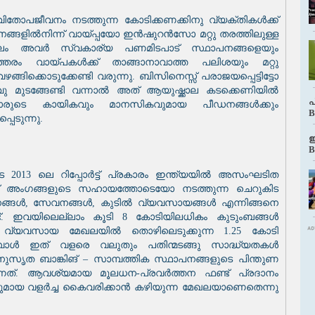
തോപജീവനം നടത്തുന്ന കോടിക്കണക്കിനു വ്യക്തികൾക്ക്
ങ്ങളിൽനിന്ന് വായ്പ്പയോ ഇൻഷുറൻസോ മറ്റു തരത്തിലുള്ള
ൂലം അവർ സ്വകാര്യ പണമിടപാട് സ്ഥാപനങ്ങളെയും
്തരം വായ്‌പകൾക്ക് താങ്ങാനാവാത്ത പലിശയും മറ്റു
ക്കൊടുക്കേണ്ടി വരുന്നു. ബിസിനെസ്സ് പരാജയപ്പെട്ടിട്ടോ
്ചടവു മുടങ്ങേണ്ടി വന്നാൽ അത് ആയുഷ്ക്കാല കടക്കെണിയിൽ
പ
്കാരുടെ കായികവും മാനസികവുമായ പീഡനങ്ങൾക്കും
B
പെടുന്നു.
ഇ
B
013 ലെ റിപ്പോർട്ട് പ്രകാരം ഇന്ത്യയിൽ അസംഘടിത
റ്റ് അംഗങ്ങളുടെ സഹായത്തോടെയോ നടത്തുന്ന ചെറുകിട
നങ്ങൾ, സേവനങ്ങൾ, കുടിൽ വ്യവസായങ്ങൾ എന്നിങ്ങനെ
്. ഇവയിലെല്ലാം കൂടി 8 കോടിയിലധികം കുടുംബങ്ങൾ
ത വ്യവസായ മേഖലയിൽ തൊഴിലെടുക്കുന്ന 1.25 കോടി
്പോൾ ഇത് വളരെ വലുതും പതിന്മടങ്ങു സാദ്ധ്യതകൾ
സൃത ബാങ്കിങ് – സാമ്പത്തിക സ്ഥാപനങ്ങളുടെ പിന്തുണ
കുന്നത്. ആവശ്യമായ മൂലധന-പ്രവർത്തന ഫണ്ട് പ്രദാനം
മായ വളർച്ച കൈവരിക്കാൻ കഴിയുന്ന മേഖലയാണെതെന്നു