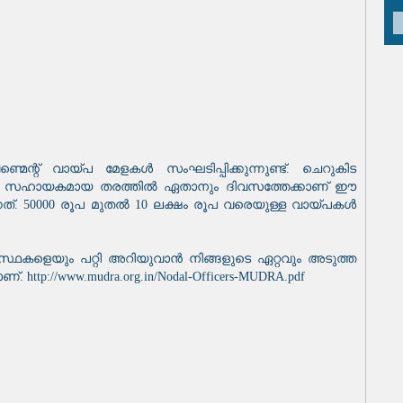
ന്റ് വായ്‌പ മേളകൾ സംഘടിപ്പിക്കുന്നുണ്ട്. ചെറുകിട
കാൻ സഹായകമായ തരത്തിൽ ഏതാനും ദിവസത്തേക്കാണ് ഈ
നത്. 50000 രൂപ മുതൽ 10 ലക്ഷം രൂപ വരെയുള്ള വായ്‌പകൾ
കളെയും പറ്റി അറിയുവാൻ നിങ്ങളുടെ ഏറ്റവും അടുത്ത
tp://www.mudra.org.in/Nodal-Officers-MUDRA.pdf