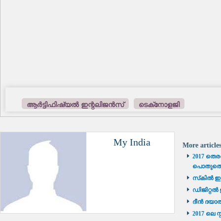
ആർട്ടിഫിഷ്യൽ ഇന്റലിജൻസ്
ടെക്‌നോളജി
My India
More article
2017 തെരഞ
പൊതുതെരഞ
സ്‌കിൽ ഇ
ഡിജിറ്റൽ 
ദീൻ ദയാ
2017 ലെ 