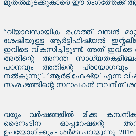
മുതൽമുടക്കുകാരെ ഈ രംഗത്തേക്ക് ആ
“
വ്യാവസായിക രംഗത്ത് വമ്പൻ മാറ
ശേഷിയുള്ള ആർട്ടിഫിഷ്യൽ ഇന്റല
ഇവിടെ വികസിച്ചിട്ടുണ്ട്
;
അത് ഇവിടെ 
അതിന്റെ അനന്ത സാധ്യതകളിലേക്ക
പഠനവും അതിന്റെ പ്രയോഗവും വ
നൽകുന്നു
“. ‘
ആർടിഫേഷ്യ
‘
എന്ന വി
സംരംഭത്തിന്റെ സ്ഥാപകൻ നവനീത് ശർ
വരും വർഷങ്ങളിൽ മിക്ക കമ്പനി
ദൈനംദിന ഓപ്പറേഷന്റെ അ
ഉപയോഗിക്കും
.-
ശർമ്മ പറയുന്നു
. 2016