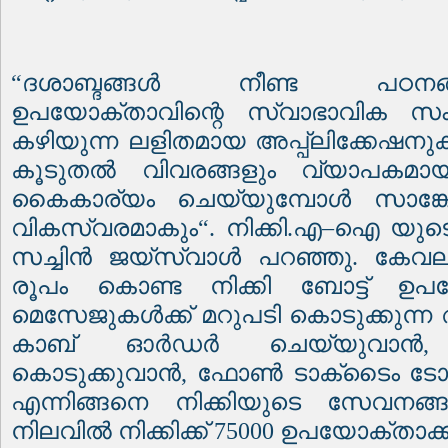
“
ദശാബ്ദങ്ങൾ നീണ്ട പഠനങ
ഉപയോക്താവിന്റെ സ്വാഭാവിക സംസ
കഴിയുന്ന ലളിതമായ അപ്പ്ലിക്കേഷനുക
കൂടുതൽ വിവരങ്ങളും വ്യാപകമായ 
കൈകാര്യം ചെയ്യുമ്പോൾ സാങ്ക
വികസ്വരമാകും
“.
നിക്കി
.
എ
–
ഐ യുട
സച്ചിൻ ജയ്‌സ്വാൾ പറഞ്ഞു
.
കേവല
രൂപം കൊണ്ട നിക്കി ബോട്ട് ഉപഭോ
മെസേജുകൾക്ക് മറുപടി കൊടുക്കുന്
കാബ് ഓർഡർ ചെയ്യുവാൻ
കൊടുക്കുവാൻ
,
ഫോൺ ടാക്‌ടൈം ടോപ
എന്നിങ്ങനെ നിക്കിയുടെ സേവനങ്
നിലവിൽ നിക്കിക്ക്
75000
ഉപയോക്താക്ക