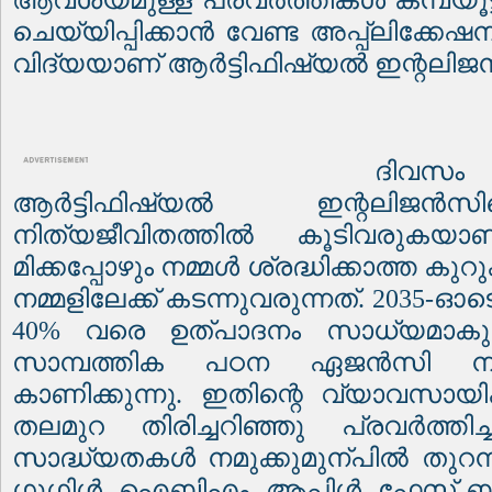
ആവശ്യമുള്ള പ്രവർത്തികൾ കമ്പ്യൂട്ടർ
ചെയ്യിപ്പിക്കാൻ വേണ്ട അപ്പ്ലിക്കേഷന
വിദ്യയാണ് ആർട്ടിഫിഷ്യൽ ഇന്റലിജ
ദിവസം
ആർട്ടിഫിഷ്യൽ ഇന്റലിജൻസ
നിത്യജീവിതത്തിൽ കൂടിവരുകയാണ
മിക്കപ്പോഴും നമ്മൾ ശ്രദ്ധിക്കാത്ത ക
നമ്മളിലേക്ക് കടന്നുവരുന്നത്
. 2035-
ഓട
40%
വരെ ഉത്പാദനം സാധ്യമാകു
സാമ്പത്തിക പഠന ഏജൻസി ന
കാണിക്കുന്നു
.
ഇതിന്റെ വ്യാവസാ
തലമുറ തിരിച്ചറിഞ്ഞു പ്രവർത്ത
സാദ്ധ്യതകൾ നമുക്കുമുന്പിൽ തുറന്ന
ഗൂഗിൾ
,
ഐബിഎം
,
ആപ്പിൾ
,
ഫേസ് ബ