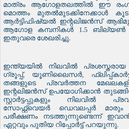
മാത്രം ആഗോളതലത്തിൽ ഈ രംഗത
മൊത്തം മുതൽമുടക്കിനേക്കാൾ കൂ
ആർട്ടിഫിഷ്യൽ ഇന്റലിജൻസ് ആഭിമു
ആഗോള കമ്പനികൾ
1.5
ബില്യൺ
ഇതുവരെ ശേഖരിച്ചു
.
ഇന്ത്യയിൽ നിലവിൽ പ്രശസ്തരായ
ഗ്രൂപ്പ്
,
യൂണിലൈസർ
,
ഫ്ലിപ്പ്കാ
തങ്ങളുടെ പ്രവർത്തന മേഖലകള
ഇന്റലിജൻസ് ഉപയോഗിക്കാൻ തുടങ്ങിയിട
സ്റ്റാർട്ടപ്പുകളും നിലവിൽ പ്രവർത
സോഫ്റ്റ്‌വെയർ ഡെവലപ്പർ മാരു
പരീക്ഷണം നടത്തുന്നുണ്ടെന്ന് ഇവാ
ഏറ്റവും പുതിയ റിപ്പോർട്ട് പറയുന്നു
.