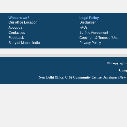
Who are we?
Legal Policy
Our office Location
Disclaimer
About us
FAQs
Contact us
Surfing Agreement
Feedback
Copyright & Terms of Use
Story of Mapsofindia
Privacy Policy
© Copyright
Comp
New Delhi Office: C-62 Community Centre, Janakpuri New De